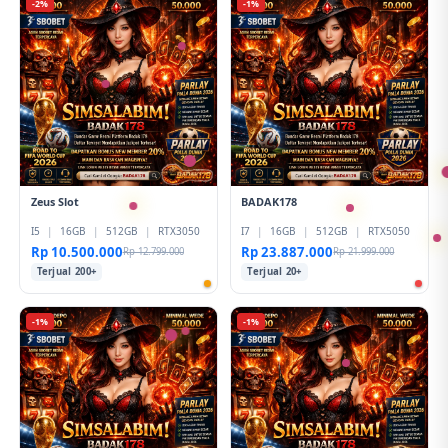
-2%
-1%
Zeus Slot
BADAK178
I5
|
16GB
|
512GB
|
RTX3050
I7
|
16GB
|
512GB
|
RTX5050
Rp 10.500.000
Rp 23.887.000
Rp 12.799.000
Rp 21.999.000
Terjual 200+
Terjual 20+
-1%
-1%