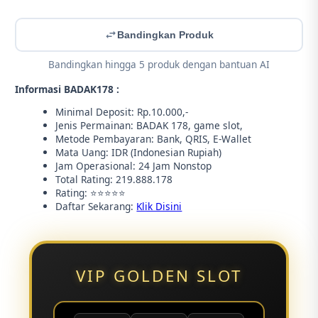
Bandingkan Produk
Bandingkan hingga 5 produk dengan bantuan AI
Informasi BADAK178 :
Minimal Deposit: Rp.10.000,-
Jenis Permainan: BADAK 178, game slot,
Metode Pembayaran: Bank, QRIS, E-Wallet
Mata Uang: IDR (Indonesian Rupiah)
Jam Operasional: 24 Jam Nonstop
Total Rating: 219.888.178
Rating: ⭐⭐⭐⭐⭐
Daftar Sekarang:
Klik Disini
VIP GOLDEN SLOT