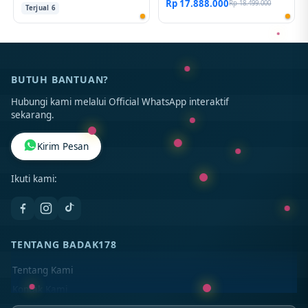
Rp 17.888.000
Rp 18.499.000
Terjual 6
BUTUH BANTUAN?
Hubungi kami melalui Official WhatsApp interaktif
sekarang.
Kirim Pesan
Ikuti kami:
TENTANG BADAK178
Tentang Kami
Kontak Kami