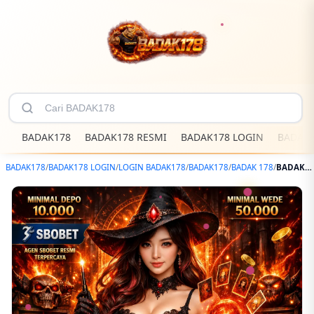
BADAK178
BADAK178 RESMI
BADAK178 LOGIN
BADAK1
BADAK178
/
BADAK178 LOGIN
/
LOGIN BADAK178
/
BADAK178
/
BADAK 178
/
BADAK178 $ Link Judi Bet Parlay Bola Terlengkap Resmi SBOBET Terpercaya