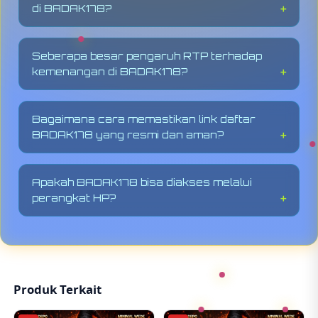
menguntungkan para pemainnya.
di BADAK178?
pendaftaran yang dibutuhkan, lalu verifikasi
akun kamu untuk langsung memulai
Zeus Slot gacor adalah permainan slot
perjalanan meraih jackpot terbesar.
bertema dewa Zeus yang tersedia di daftar
Seberapa besar pengaruh RTP terhadap
terlengkap BADAK178, dikenal memiliki nilai
kemenangan di BADAK178?
RTP tinggi sehingga memberikan peluang
jackpot terbesar dibandingkan slot biasa
RTP (Return to Player)
sangat berpengaruh
lainnya.
terhadap potensi kemenangan. Di BADAK178
Bagaimana cara memastikan link daftar
sebagai platform bandar game resmi, nilai RTP
BADAK178 yang resmi dan aman?
yang tinggi berarti peluang pemain untuk
mendapatkan jackpot terbesar semakin besar
Pastikan kamu hanya mengakses link resmi
dalam setiap sesi permainan.
dari BADAK178 yang memiliki sistem keamanan
Apakah BADAK178 bisa diakses melalui
terenkripsi, reputasi terpercaya, dan tercatat
perangkat HP?
sebagai platform bandar game resmi. Hindari
situs tidak resmi yang mengatasnamakan
Tentu saja. BADAK178 sebagai platform
BADAK178 untuk menjaga keamanan data dan
bandar game resmi telah dioptimalkan
akunmu.
sepenuhnya untuk perangkat mobile,
memungkinkan pemain mengakses daftar
terlengkap slot dan mengejar jackpot
Produk Terkait
terbesar kapan saja dan di mana saja tanpa
hambatan.