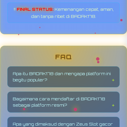
‼️
FINAL STATUS:
Kemenangan cepat, aman,
dan tanpa ribet di BADAK178.
FAQ
Apa itu BADAK178 dan mengapa platform ini
begitu populer?
BADAK178
adalah platform bandar game resmi
yang dikenal sebagai penyedia daftar
Bagaimana cara mendaftar di BADAK178
terlengkap slot online, termasuk
Zeus Slot
sebagai platform resmi?
gacor
dengan peluang jackpot terbesar.
Platform ini banyak diminati karena
Mendaftar di
BADAK178
sangat praktis dan
menyajikan informasi RTP terkini dan jalur
mudah. Cukup akses link resmi platform
kemenangan yang telah terbukti
Apa yang dimaksud dengan Zeus Slot gacor
bandar game terpercaya ini, lengkapi data