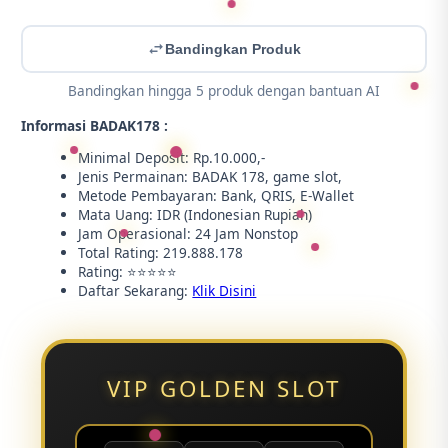
Bandingkan Produk
Bandingkan hingga 5 produk dengan bantuan AI
Informasi BADAK178 :
Minimal Deposit: Rp.10.000,-
Jenis Permainan: BADAK 178, game slot,
Metode Pembayaran: Bank, QRIS, E-Wallet
Mata Uang: IDR (Indonesian Rupiah)
Jam Operasional: 24 Jam Nonstop
Total Rating: 219.888.178
Rating: ⭐⭐⭐⭐⭐
Daftar Sekarang:
Klik Disini
VIP GOLDEN SLOT