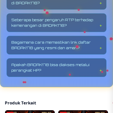
menguntungkan para pemainnya.
di BADAK178?
pendaftaran yang dibutuhkan, lalu verifikasi
akun kamu untuk langsung memulai
Zeus Slot gacor adalah permainan slot
perjalanan meraih jackpot terbesar.
bertema dewa Zeus yang tersedia di daftar
Seberapa besar pengaruh RTP terhadap
terlengkap BADAK178, dikenal memiliki nilai
kemenangan di BADAK178?
RTP tinggi sehingga memberikan peluang
jackpot terbesar dibandingkan slot biasa
RTP (Return to Player)
sangat berpengaruh
lainnya.
terhadap potensi kemenangan. Di BADAK178
Bagaimana cara memastikan link daftar
sebagai platform bandar game resmi, nilai RTP
BADAK178 yang resmi dan aman?
yang tinggi berarti peluang pemain untuk
mendapatkan jackpot terbesar semakin besar
Pastikan kamu hanya mengakses link resmi
dalam setiap sesi permainan.
dari BADAK178 yang memiliki sistem keamanan
Apakah BADAK178 bisa diakses melalui
terenkripsi, reputasi terpercaya, dan tercatat
perangkat HP?
sebagai platform bandar game resmi. Hindari
situs tidak resmi yang mengatasnamakan
Tentu saja. BADAK178 sebagai platform
BADAK178 untuk menjaga keamanan data dan
bandar game resmi telah dioptimalkan
akunmu.
sepenuhnya untuk perangkat mobile,
memungkinkan pemain mengakses daftar
terlengkap slot dan mengejar jackpot
Produk Terkait
terbesar kapan saja dan di mana saja tanpa
hambatan.