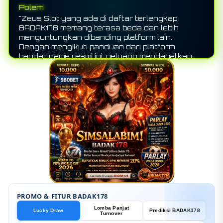
Polem
"Zeus Slot yang ada di daftar terlengkap
BADAK178 memang terasa beda dan lebih
menguntungkan dibanding platform lain.
Dengan mengikuti panduan dari platform
bandar game resmi ini, peluang mendapatkan
jackpot terbesar terasa jauh lebih nyata dan
terarah. Highly recommended!"
PROMO & FITUR BADAK178
Lomba Panjat
Lucky Draw
Prediksi BADAK178
Turnover