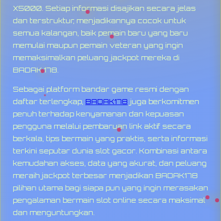
X5000. Setiap informasi disajikan secara jelas
dan terstruktur, menjadikannya cocok untuk
semua kalangan, baik pemain baru yang baru
memulai maupun pemain veteran yang ingin
memaksimalkan peluang jackpot mereka di
BADAK 178.
Sebagai platform bandar game resmi dengan
daftar terlengkap,
BADAK178
juga berkomitmen
penuh terhadap kenyamanan dan kepuasan
pengguna melalui pembaruan link aktif secara
berkala, tips bermain yang praktis, serta informasi
terkini seputar dunia slot gacor. Kombinasi antara
kemudahan akses, data yang akurat, dan peluang
meraih jackpot terbesar menjadikan BADAK178
pilihan utama bagi siapa pun yang ingin merasakan
pengalaman bermain slot online secara maksimal
dan menguntungkan.