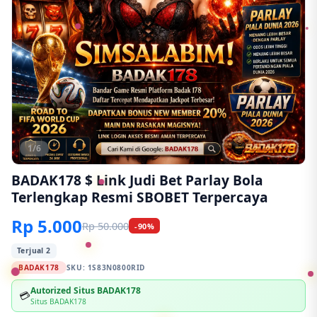
1/6
BADAK178 $ Link Judi Bet Parlay Bola
Terlengkap Resmi SBOBET Terpercaya
Rp 5.000
Rp 50.000
-90%
Terjual 2
BADAK178
SKU:
1S83N0800RID
Autorized Situs BADAK178
💳
Situs BADAK178