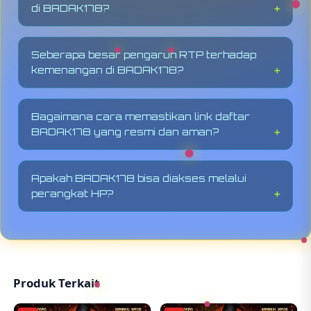
menguntungkan para pemainnya.
di BADAK178?
pendaftaran yang dibutuhkan, lalu verifikasi
akun kamu untuk langsung memulai
Zeus Slot gacor adalah permainan slot
perjalanan meraih jackpot terbesar.
bertema dewa Zeus yang tersedia di daftar
Seberapa besar pengaruh RTP terhadap
terlengkap BADAK178, dikenal memiliki nilai
kemenangan di BADAK178?
RTP tinggi sehingga memberikan peluang
jackpot terbesar dibandingkan slot biasa
RTP (Return to Player)
sangat berpengaruh
lainnya.
terhadap potensi kemenangan. Di BADAK178
Bagaimana cara memastikan link daftar
sebagai platform bandar game resmi, nilai RTP
BADAK178 yang resmi dan aman?
yang tinggi berarti peluang pemain untuk
mendapatkan jackpot terbesar semakin besar
Pastikan kamu hanya mengakses link resmi
dalam setiap sesi permainan.
dari BADAK178 yang memiliki sistem keamanan
Apakah BADAK178 bisa diakses melalui
terenkripsi, reputasi terpercaya, dan tercatat
perangkat HP?
sebagai platform bandar game resmi. Hindari
situs tidak resmi yang mengatasnamakan
Tentu saja. BADAK178 sebagai platform
BADAK178 untuk menjaga keamanan data dan
bandar game resmi telah dioptimalkan
akunmu.
sepenuhnya untuk perangkat mobile,
memungkinkan pemain mengakses daftar
terlengkap slot dan mengejar jackpot
Produk Terkait
terbesar kapan saja dan di mana saja tanpa
hambatan.