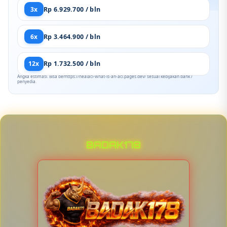
3x
Rp 6.929.700 / bln
6x
Rp 3.464.900 / bln
12x
Rp 1.732.500 / bln
Angka estimasi. Bisa berhttps://healacl-what-is-an-acl.pages.dev/ sesuai kebijakan bank /
penyedia.
BADAK178