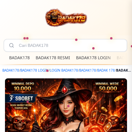
BADAK178
BADAK178 RESMI
BADAK178 LOGIN
BADAK1
BADAK178
/
BADAK178 LOGIN
/
LOGIN BADAK178
/
BADAK178
/
BADAK 178
/
BADAK178 $ Link Judi Bet Parlay Bola Terlengkap Resmi SBOBET Terpercaya