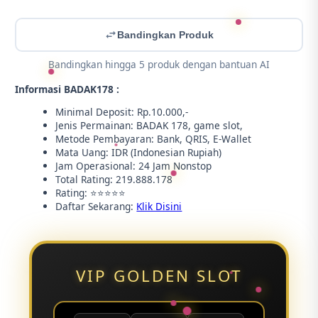
Bandingkan Produk
Bandingkan hingga 5 produk dengan bantuan AI
Informasi BADAK178 :
Minimal Deposit: Rp.10.000,-
Jenis Permainan: BADAK 178, game slot,
Metode Pembayaran: Bank, QRIS, E-Wallet
Mata Uang: IDR (Indonesian Rupiah)
Jam Operasional: 24 Jam Nonstop
Total Rating: 219.888.178
Rating: ⭐⭐⭐⭐⭐
Daftar Sekarang:
Klik Disini
VIP GOLDEN SLOT