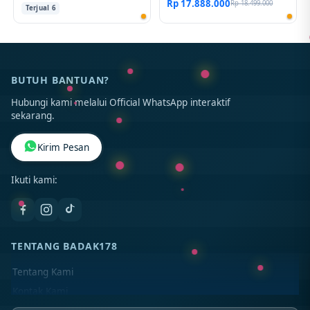
Rp 17.888.000
Rp 18.499.000
Terjual 6
BUTUH BANTUAN?
Hubungi kami melalui Official WhatsApp interaktif
sekarang.
Kirim Pesan
Ikuti kami:
TENTANG BADAK178
Tentang Kami
Kontak Kami