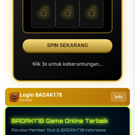
💰
💰
💰
SPIN SEKARANG
Klik 3x untuk keberuntungan...
Login BADAK178
Info
Verified
BADAK178 Game Online Terbaik
Review Member Slot & BADAK178 Indonesia