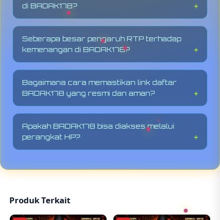
menguntungkan para pemainnya.
di BADAK178?
pendaftaran yang dibutuhkan, lalu verifikasi
akun kamu untuk langsung memulai
Zeus Slot gacor adalah permainan slot
perjalanan meraih jackpot terbesar.
bertema dewa Zeus yang tersedia di daftar
Seberapa besar pengaruh RTP terhadap
terlengkap BADAK178, dikenal memiliki nilai
kemenangan di BADAK178?
RTP tinggi sehingga memberikan peluang
jackpot terbesar dibandingkan slot biasa
RTP (Return to Player)
sangat berpengaruh
lainnya.
terhadap potensi kemenangan. Di BADAK178
Bagaimana cara memastikan link daftar
sebagai platform bandar game resmi, nilai RTP
BADAK178 yang resmi dan aman?
yang tinggi berarti peluang pemain untuk
mendapatkan jackpot terbesar semakin besar
Pastikan kamu hanya mengakses link resmi
dalam setiap sesi permainan.
dari BADAK178 yang memiliki sistem keamanan
Apakah BADAK178 bisa diakses melalui
terenkripsi, reputasi terpercaya, dan tercatat
perangkat HP?
sebagai platform bandar game resmi. Hindari
situs tidak resmi yang mengatasnamakan
Tentu saja. BADAK178 sebagai platform
BADAK178 untuk menjaga keamanan data dan
bandar game resmi telah dioptimalkan
akunmu.
sepenuhnya untuk perangkat mobile,
memungkinkan pemain mengakses daftar
terlengkap slot dan mengejar jackpot
Produk Terkait
terbesar kapan saja dan di mana saja tanpa
hambatan.