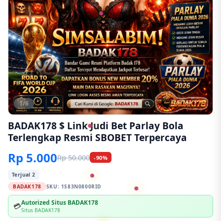
1/6
BADAK178 $ Link Judi Bet Parlay Bola
Terlengkap Resmi SBOBET Terpercaya
Rp 5.000
Rp 50.000
-90%
Terjual 2
BADAK178
SKU:
1S83N0800RID
Autorized Situs BADAK178
💳
Situs BADAK178