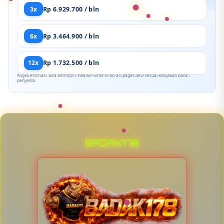
3x
Rp 6.929.700 / bln
6x
Rp 3.464.900 / bln
12x
Rp 1.732.500 / bln
Angka estimasi. Bisa berhttps://healacl-what-is-an-acl.pages.dev/ sesuai kebijakan bank /
penyedia.
BADAK178