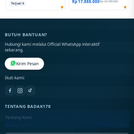
Rp 17.888.000
Rp 18.499.000
Terjual 6
BUTUH BANTUAN?
Hubungi kami melalui Official WhatsApp interaktif
sekarang.
Kirim Pesan
Ikuti kami:
TENTANG BADAK178
Tentang Kami
Kontak Kami