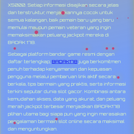
X5000. Setiap informasi disajikan secara jelas
dan terstruktur, menjadikannya cocok untuk
semua kalangan, baik pemain baru yang baru
memulai maupun pemain veteran yang ingin
memaksimalkan peluang jackpot mereka di
BADAK 178.
Sebagai platform bandar game resmi dengan
daftar terlengkap,
BADAK178
juga berkomitmen
penuh terhadap kenyamanan dan kepuasan
pengguna melalui pembaruan link aktif secara
berkala, tips bermain yang praktis, serta informasi
terkini seputar dunia slot gacor. Kombinasi antara
kemudahan akses, data yang akurat, dan peluang
meraih jackpot terbesar menjadikan BADAK178
pilihan utama bagi siapa pun yang ingin merasakan
pengalaman bermain slot online secara maksimal
dan menguntungkan.