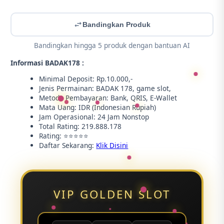
Bandingkan Produk
Bandingkan hingga 5 produk dengan bantuan AI
Informasi BADAK178 :
Minimal Deposit: Rp.10.000,-
Jenis Permainan: BADAK 178, game slot,
Metode Pembayaran: Bank, QRIS, E-Wallet
Mata Uang: IDR (Indonesian Rupiah)
Jam Operasional: 24 Jam Nonstop
Total Rating: 219.888.178
Rating: ⭐⭐⭐⭐⭐
Daftar Sekarang:
Klik Disini
VIP GOLDEN SLOT