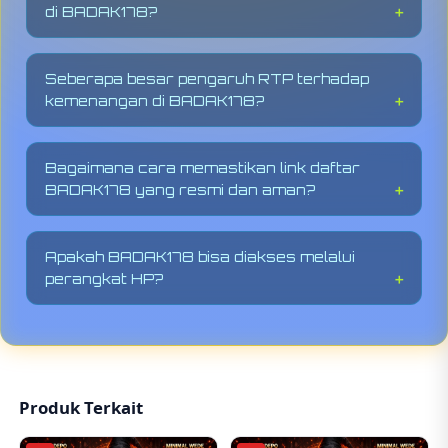
menguntungkan para pemainnya.
di BADAK178?
pendaftaran yang dibutuhkan, lalu verifikasi
akun kamu untuk langsung memulai
Zeus Slot gacor adalah permainan slot
perjalanan meraih jackpot terbesar.
bertema dewa Zeus yang tersedia di daftar
Seberapa besar pengaruh RTP terhadap
terlengkap BADAK178, dikenal memiliki nilai
kemenangan di BADAK178?
RTP tinggi sehingga memberikan peluang
jackpot terbesar dibandingkan slot biasa
RTP (Return to Player)
sangat berpengaruh
lainnya.
terhadap potensi kemenangan. Di BADAK178
Bagaimana cara memastikan link daftar
sebagai platform bandar game resmi, nilai RTP
BADAK178 yang resmi dan aman?
yang tinggi berarti peluang pemain untuk
mendapatkan jackpot terbesar semakin besar
Pastikan kamu hanya mengakses link resmi
dalam setiap sesi permainan.
dari BADAK178 yang memiliki sistem keamanan
Apakah BADAK178 bisa diakses melalui
terenkripsi, reputasi terpercaya, dan tercatat
perangkat HP?
sebagai platform bandar game resmi. Hindari
situs tidak resmi yang mengatasnamakan
Tentu saja. BADAK178 sebagai platform
BADAK178 untuk menjaga keamanan data dan
bandar game resmi telah dioptimalkan
akunmu.
sepenuhnya untuk perangkat mobile,
memungkinkan pemain mengakses daftar
terlengkap slot dan mengejar jackpot
Produk Terkait
terbesar kapan saja dan di mana saja tanpa
hambatan.